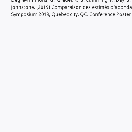
Degré-Timmons, G., Greuel, R., S. Cumming, N. Day, S. H
Johnstone. (2019) Comparaison des estimés d'abondan
Symposium 2019, Quebec city, QC. Conference Poster