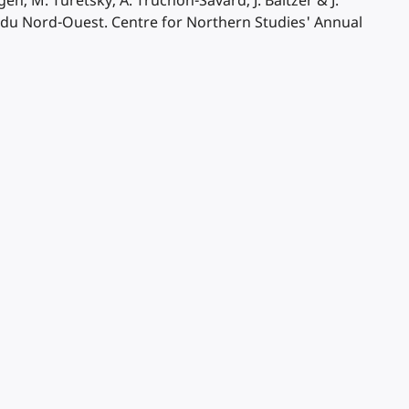
en, M. Turetsky, A. Truchon-Savard, J. Baltzer & J.
 du Nord-Ouest. Centre for Northern Studies' Annual