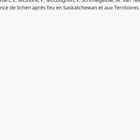
art, E. McIntire, P. McLoughlin, F. Schmiegelow, M. van Telg
ce de lichen après feu en Saskatchewan et aux Territoires