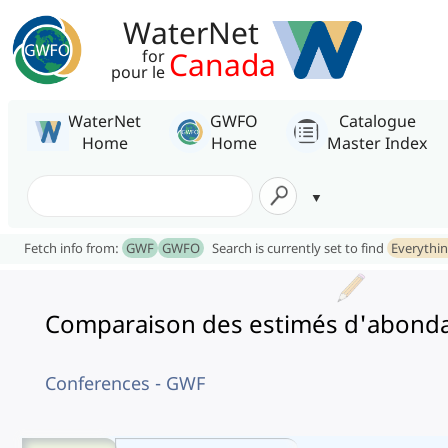
WaterNet
Canada
for
pour le
WaterNet
GWFO
Catalogue
Home
Home
Master Index
Fetch info from:
GWF
GWFO
Search is currently set to find
Everythi
Comparaison des estimés d'abondan
Conferences - GWF